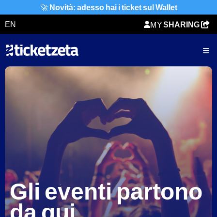
TICKETZETA
🚀
Novità: adesso hai i ticket sul Wallet
ORDER
EN
MY
SHARING
TICKET
Gli eventi partono
da qui