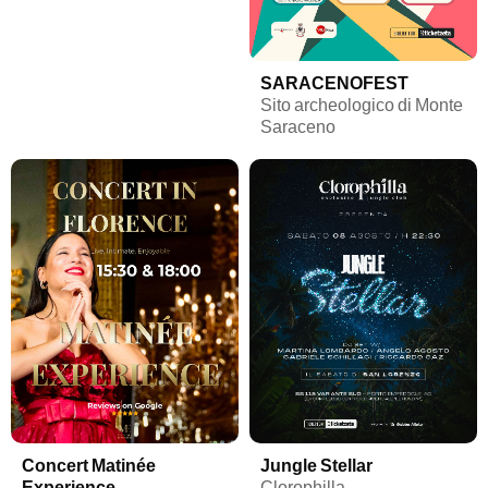
SARACENOFEST
Sito archeologico di Monte
Saraceno
Concert Matinée
Jungle Stellar
Experience
Clorophilla