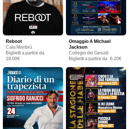
Reboot
Omaggio A Michael
Cala Manbrù
Jackson
Biglietti a partire da
Collegio dei Gesuiti
18.00€
Biglietti a partire da
6.20€