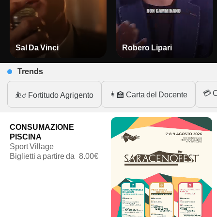
Sal Da Vinci
Robero Lipari
Trends
💳 C
👩‍🏫 Carta del Docente
⛹️‍♂️ Fortitudo Agrigento
CONSUMAZIONE
PISCINA
Sport Village
Biglietti a partire da
8.00€