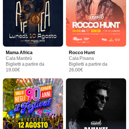
Mama Africa
Rocco Hunt
Cala Manbrù
Cala Pisana
Biglietti a partire da
Biglietti a partire da
19.00€
26.00€