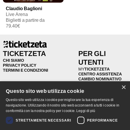
Claudio Baglioni
Live Arena
Biglietti a partire da
79.40€
TICKETZETA
PER GLI
CHI SIAMO
UTENTI
PRIVACY POLICY
MY
TICKETZETA
TERMINI E CONDIZIONI
CENTRO ASSISTENZA
CAMBIO NOMINATIVO
RIVENDITA
×
RIMBORSI
Questo sito web utilizza cookie
FAQ
Questo sito web utilizza i cookie per migliorare la tua esperienza di
navigazione. Utilizzando il nostro sito web acconsenti a tutti i cookie in
PER GLI
PUNTI
conformità con la nostra policy per i cookie.
Leggi di più
ORGANIZZATORI
VENDITA
STRETTAMENTE NECESSARI
PERFORMANCE
TICKETZETA PRO
CERCA PUNTI VENDITA
BIGLIETTERIA SIAE
UNISCITI AL NETWORK