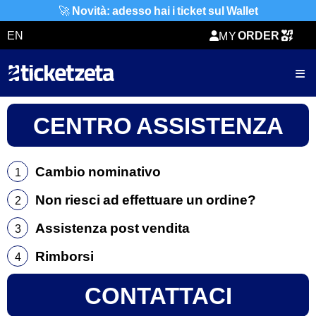
🚀
Novità: adesso hai i ticket sul Wallet
TICKETZETA
ORDER
EN
MY
SHARING
TICKET
CENTRO ASSISTENZA
Cambio nominativo
1
Non riesci ad effettuare un ordine?
2
Assistenza post vendita
3
Rimborsi
4
CONTATTACI