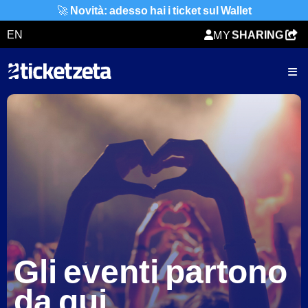
TICKETZETA
🚀
Novità: adesso hai i ticket sul Wallet
ORDER
SHARING
EN
MY
TICKET
Gli eventi partono
da qui