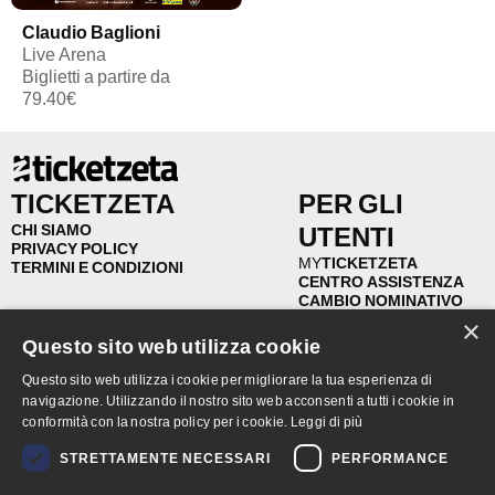
Claudio Baglioni
Live Arena
Biglietti a partire da
79.40€
TICKETZETA
PER GLI
CHI SIAMO
UTENTI
PRIVACY POLICY
MY
TICKETZETA
TERMINI E CONDIZIONI
CENTRO ASSISTENZA
CAMBIO NOMINATIVO
RIVENDITA
×
RIMBORSI
Questo sito web utilizza cookie
FAQ
Questo sito web utilizza i cookie per migliorare la tua esperienza di
navigazione. Utilizzando il nostro sito web acconsenti a tutti i cookie in
PER GLI
PUNTI
conformità con la nostra policy per i cookie.
Leggi di più
ORGANIZZATORI
VENDITA
STRETTAMENTE NECESSARI
PERFORMANCE
TICKETZETA PRO
CERCA PUNTI VENDITA
BIGLIETTERIA SIAE
UNISCITI AL NETWORK