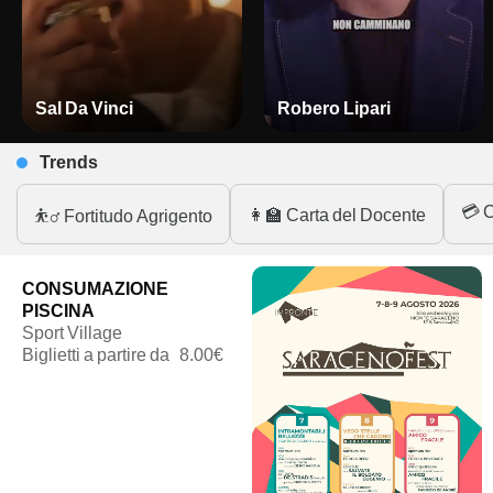
Sal Da Vinci
Robero Lipari
Trends
💳 C
👩‍🏫 Carta del Docente
⛹️‍♂️ Fortitudo Agrigento
CONSUMAZIONE
PISCINA
Sport Village
Biglietti a partire da
8.00€