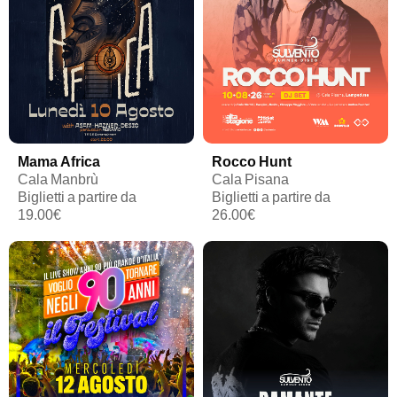
Mama Africa
Rocco Hunt
Cala Manbrù
Cala Pisana
Biglietti a partire da
Biglietti a partire da
19.00€
26.00€