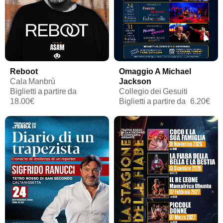
Reboot
Omaggio A Michael
Cala Manbrù
Jackson
Biglietti a partire da
Collegio dei Gesuiti
18.00€
Biglietti a partire da
6.20€