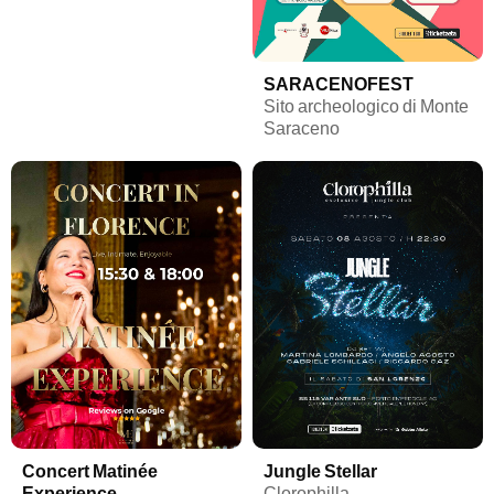
SARACENOFEST
Sito archeologico di Monte
Saraceno
Concert Matinée
Jungle Stellar
Experience
Clorophilla