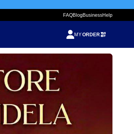
FAQ
Blog
Business
Help
TICKETZETA
ORDER
MY
SHARING
TICKET