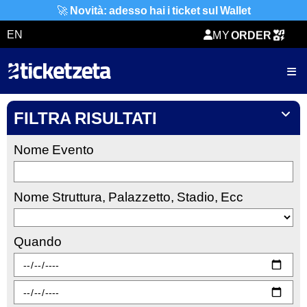
🚀
Novità: adesso hai i ticket sul Wallet
TICKETZETA
EN
MY
ORDER
SHARING
TICKET
FILTRA RISULTATI
Nome Evento
Nome Struttura, Palazzetto, Stadio, Ecc
Quando