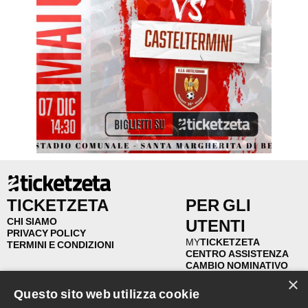
TICKETZETA
PER GLI
CHI SIAMO
UTENTI
PRIVACY POLICY
MY
TICKETZETA
TERMINI E CONDIZIONI
CENTRO ASSISTENZA
CAMBIO NOMINATIVO
RIVENDITA
×
RIMBORSI
Questo sito web utilizza cookie
FAQ