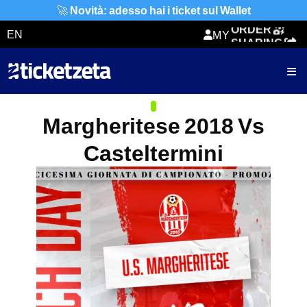
TICKETZETA
🚀
Novità: adesso hai i ticket sul Wallet
ORDER
EN
MY
SHARING
TICKET
Margheritese 2018 Vs
Casteltermini