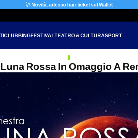
🚀
Novità: adesso hai i ticket sul Wallet
TI
CLUBBING
FESTIVAL
TEATRO & CULTURA
SPORT
 Luna Rossa In Omaggio A Re