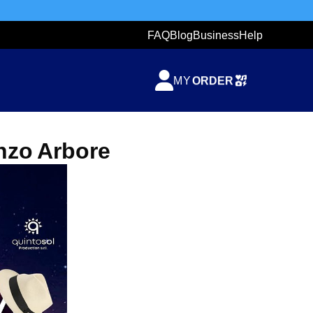
FAQ
Blog
Business
Help
TICKETZETA
ORDER
MY
SHARING
TICKET
nzo Arbore