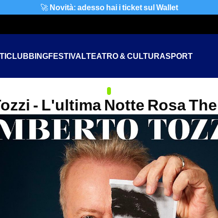
🚀
Novità: adesso hai i ticket sul Wallet
TI
CLUBBING
FESTIVAL
TEATRO & CULTURA
SPORT
zzi - L'ultima Notte Rosa The