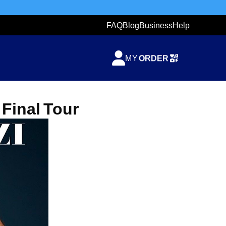
FAQ
Blog
Business
Help
TICKETZETA
MY
ORDER
SHARING
TICKET
 Final Tour