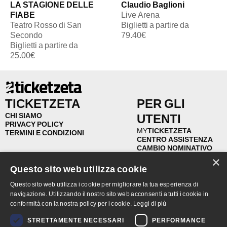
LA STAGIONE DELLE
Claudio Baglioni
FIABE
Live Arena
Teatro Rosso di San
Biglietti a partire da
Secondo
79.40€
Biglietti a partire da
25.00€
TICKETZETA
PER GLI
CHI SIAMO
UTENTI
PRIVACY POLICY
MY
TICKETZETA
TERMINI E CONDIZIONI
CENTRO ASSISTENZA
CAMBIO NOMINATIVO
RIVENDITA
×
RIMBORSI
Questo sito web utilizza cookie
FAQ
Questo sito web utilizza i cookie per migliorare la tua esperienza di
navigazione. Utilizzando il nostro sito web acconsenti a tutti i cookie in
PER GLI
PUNTI
conformità con la nostra policy per i cookie.
Leggi di più
ORGANIZZATORI
VENDITA
STRETTAMENTE NECESSARI
PERFORMANCE