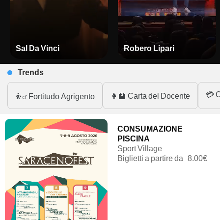
Sal Da Vinci
Robero Lipari
Trends
💳 C
👩‍🏫 Carta del Docente
⛹️‍♂️ Fortitudo Agrigento
CONSUMAZIONE
PISCINA
Sport Village
Biglietti a partire da
8.00€