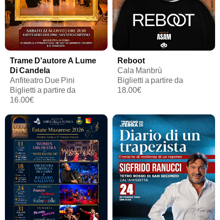
Trame D'autore A Lume
Reboot
Di Candela
Cala Manbrù
Anfiteatro Due Pini
Biglietti a partire da
Biglietti a partire da
18.00€
16.00€