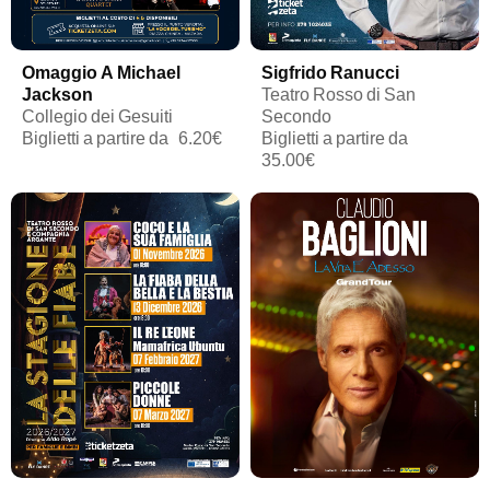
Omaggio A Michael
Sigfrido Ranucci
Jackson
Teatro Rosso di San
Collegio dei Gesuiti
Secondo
Biglietti a partire da
6.20€
Biglietti a partire da
35.00€