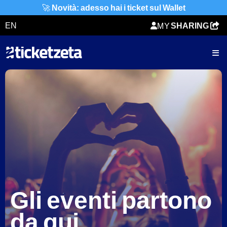
ORDER
🚀
Novità: adesso hai i ticket sul Wallet
SHARING
EN
MY
TICKET
Gli eventi partono
da qui