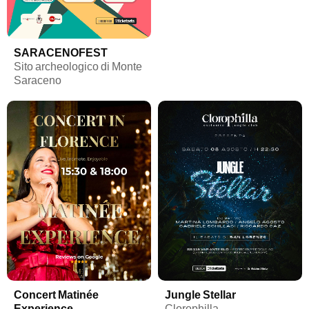
SARACENOFEST
Sito archeologico di Monte
Saraceno
Concert Matinée
Jungle Stellar
Experience
Clorophilla