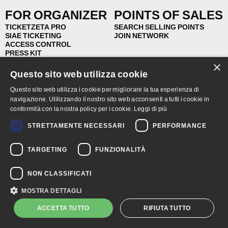
FOR ORGANIZER
POINTS OF SALES
TICKETZETA PRO
SEARCH SELLING POINTS
SIAE TICKETING
JOIN NETWORK
ACCESS CONTROL
PRESS KIT
×
Questo sito web utilizza cookie
© 2026 Ticketzeta - UNIBLANCO srl Società a socio unico - Via De Nicola
Questo sito web utilizza i cookie per migliorare la tua esperienza di
29/O 92021 Aragona (AG) Capitale Sociale Euro 10.000 i.v. - C.F. - P.I. -
navigazione. Utilizzando il nostro sito web acconsenti a tutti i cookie in
R.I. 03038250845 - R.E.A. AG 222812
conformità con la nostra policy per i cookie.
Leggi di più
STRETTAMENTE NECESSARI
PERFORMANCE
TARGETING
FUNZIONALITÀ
NON CLASSIFICATI
MOSTRA DETTAGLI
ACCETTA TUTTO
RIFIUTA TUTTO