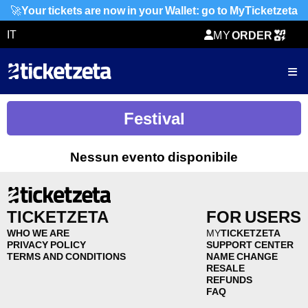
🚀
Your tickets are now in your Wallet: go to MyTicketzeta
TICKETZETA
IT
MY
ORDER
SHARING
TICKET
Festival
Nessun evento disponibile
TICKETZETA
FOR USERS
WHO WE ARE
MY
TICKETZETA
PRIVACY POLICY
SUPPORT CENTER
TERMS AND CONDITIONS
NAME CHANGE
RESALE
REFUNDS
FAQ